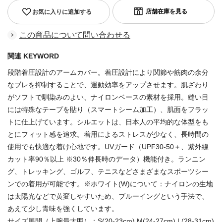
お気に入りに追加する
この商品について問い合わせる
関連 KEYWORD
段階着圧設計のアームカバー。着圧設計により関節や筋肉の余分
なブレを抑制することで、運動効率をアップさせます。肌ざわり
がソフトで馴染みのよい、ナイロンベースの素材を採用。縫い目
には特殊なテープを貼り（スマートシーム加工）、肌面をフラッ
トに仕上げています。シルエットは、日本人の平均的な体型をも
とにフィット感を追求。着用によるストレスが少なく、長時間の
使用でも快適な着け心地です。UVガード（UPF30-50＋、紫外線
カット率90％以上 ※30％伸長時のデータ）機能付き。ランニン
グ、トレッキング、ゴルフ、テニスなどさまざまなスポーツシー
ンでの着用が可能です。※ホワイト(W)について：ナイロンの生地
は太陽光などで黄変しやすいため、ブルーイングという手法で、
あえて少し青味を強くしています。
サイズ展開（上腕最大囲）：S(20-23cm) M(24-27cm) L(28-31cm)