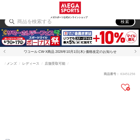
スポーツ
アウトドア
ブランド
アイテム
から探す
から探す
から探す
から探す
メガスポーツ公式オンラインショップ
検索
ワコール CW-X商品 2026年10月1日(木) 価格改定のお知らせ
メンズ
レディース
店舗受取可能
商品番号：
63451256