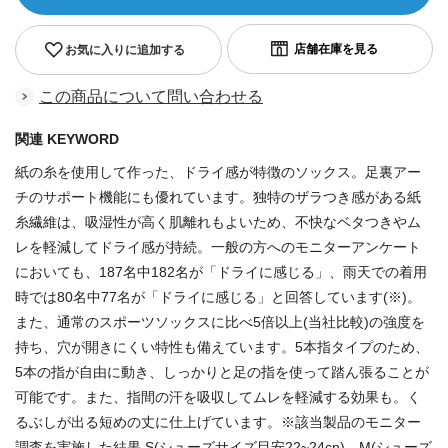
お気に入りに追加する
この商品について問い合わせる
関連 KEYWORD
紙の糸を使用して作った、ドライ感が特徴のソックス。足裏アー
チのサポート機能にも優れています。独特のザラつき感がある紙
糸繊維は、吸湿性が高く肌離れもよいため、不快なベタつきやム
レを軽減してドライ感が持続。一般の方へのモニターアンケート
においても、187名中182名が「ドライに感じる」、雨天での着用
時では80名中77名が「ドライに感じる」と回答しています(※)。
また、通常のスポーツソックスに比べ5倍以上(当社比較)の強度を
持ち、穴が開きにくい特性も備えています。5本指タイプのため、
5本の指が自由に動き、しっかりと足の指を使って踏ん張ることが
可能です。また、指間の汗を吸収してムレを軽減する効果も。く
るぶしが出る短めの丈に仕上げています。※該当製品のモニター
調査を実施した結果.S(シューズサイズ目安22~24cn) M(シューズ