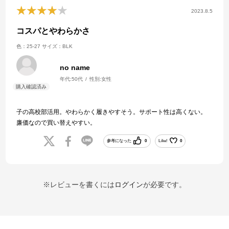
2023.8.5
コスパとやわらかさ
色：25-27
サイズ：BLK
no name
年代:
50代
性別:
女性
子の高校部活用。やわらかく履きやすそう。サポート性は高くない。
廉価なので買い替えやすい。
参考になった
0
Like!
0
※レビューを書くには
ログイン
が必要です。