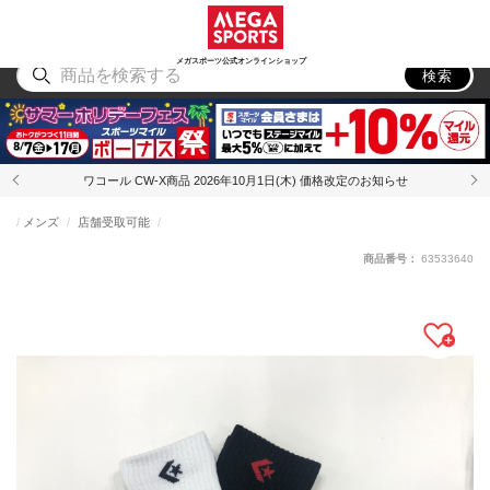
スポーツ
アウトドア
ブランド
アイテム
から探す
から探す
から探す
から探す
メガスポーツ公式オンラインショップ
検索
ワコール CW-X商品 2026年10月1日(木) 価格改定のお知らせ
メンズ
店舗受取可能
商品番号：
63533640