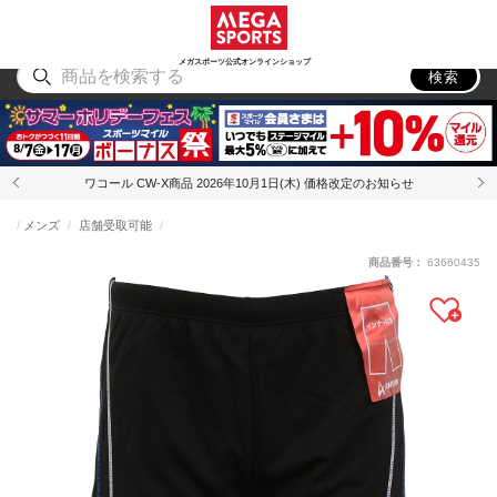
スポーツ
アウトドア
ブランド
アイテム
から探す
から探す
から探す
から探す
メガスポーツ公式オンラインショップ
検索
ワコール CW-X商品 2026年10月1日(木) 価格改定のお知らせ
メンズ
店舗受取可能
商品番号：
63660435