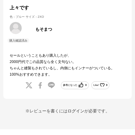
上々です
色：ブルー
サイズ：2XO
もそまつ
セールということもあり購入したが、
2000円代でこの品質なら全く文句ない。
ちゃんと縫製もされているし、内側にもインナーがついている。
100%おすすめできます。
参考になった
0
Like!
0
※レビューを書くには
ログイン
が必要です。