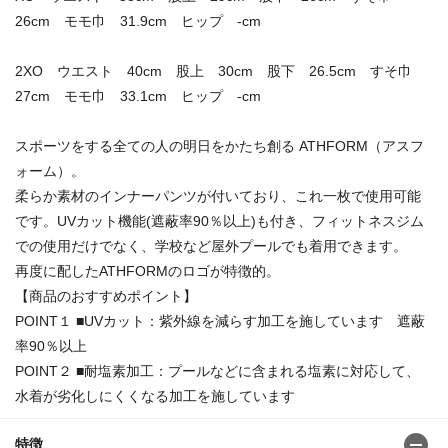
26cm モモ巾 31.9cm ヒップ -cm
2XO ウエスト 40cm 股上 30cm 股下 26.5cm すそ巾
27cm モモ巾 33.1cm ヒップ -cm
スポーツをする全ての人の明日をかたち創る ATHFORM（アスフ
ォーム）。
柔らか素材のインナーパンツが付いており、これ一枚で使用可能
です。UVカット機能(遮蔽率90％以上)も付き、フィットネスジム
での使用だけでなく、学校など屋外プールでも着用できます。
再度に配したATHFORMのロゴが特徴的。
【商品のおすすめポイント】
POINT１ ■UVカット：紫外線を減らす加工を施しています 遮蔽
率90％以上
POINT２ ■耐塩素加工：プールなどに含まれる塩素に対応して、
水着が劣化しにくくなる加工を施しています
特徴