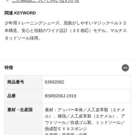
この商品について問い合わせる
関連 KEYWORD
少年用トレーニングシューズ。屈曲がしやすいマジックベルト２
本構造。安心と信頼のワイド設計（３Ｅ相応）モデル。マルチス
タッドソール採用。
商品番号：63682041
特徴
商品番号
63682082
品番
BSR8206J-1919
素材・生産国
素材：アッパー本体／人工皮革製（エナメ
ル）、補強／人工皮革製（エナメル）、ア
ウトソール／合成ゴム製、ミッドソール／
熱成型ＥＶＡスポンジ
生産国：原産国：中国