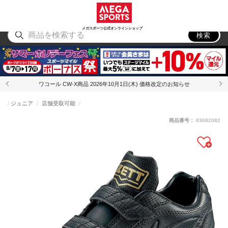
スポーツ
アウトドア
ブランド
アイテム
から探す
から探す
から探す
から探す
メガスポーツ公式オンラインショップ
検索
ワコール CW-X商品 2026年10月1日(木) 価格改定のお知らせ
ジュニア
店舗受取可能
商品番号：
63682082