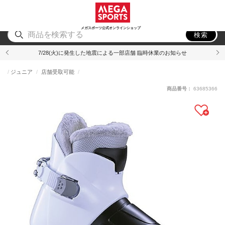
スポーツ
アウトドア
ブランド
アイテム
から探す
から探す
から探す
から探す
メガスポーツ公式オンラインショップ
検索
7/28(火)に発生した地震による一部店舗 臨時休業のお知らせ
ジュニア
店舗受取可能
商品番号：
63685366