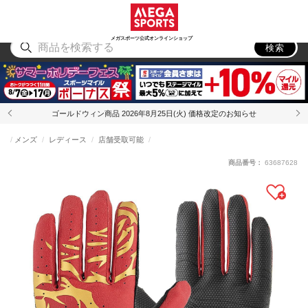
スポーツ
アウトドア
ブランド
アイテム
から探す
から探す
から探す
から探す
メガスポーツ公式オンラインショップ
検索
ゴールドウィン商品 2026年8月25日(火) 価格改定のお知らせ
メンズ
レディース
店舗受取可能
商品番号：
63687628