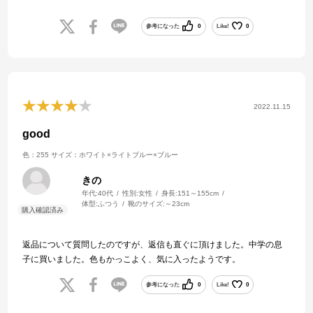
ありがとうございました。
参考になった
0
Like!
0
2022.11.15
good
色：255
サイズ：ホワイト×ライトブルー×ブルー
きの
年代:
40代
性別:
女性
身長:
151～155cm
体型:
ふつう
靴のサイズ:
～23cm
返品について質問したのですが、返信も直ぐに頂けました。中学の息
子に買いました。色もかっこよく、気に入ったようです。
参考になった
0
Like!
0