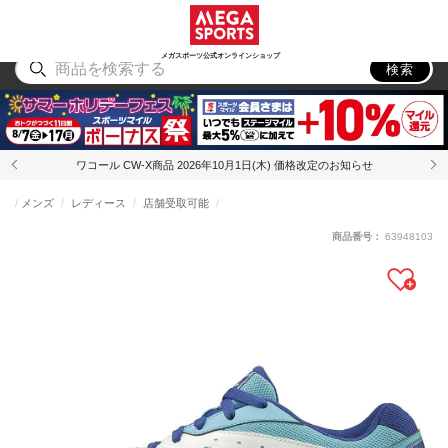
スポーツ
アウトドア
ブランド
アイテム
から探す
から探す
から探す
から探す
メガスポーツ公式オンラインショップ
検索
ワコール CW-X商品 2026年10月1日(木) 価格改定のお知らせ
メンズ
レディース
店舗受取可能
商品番号：
63948103