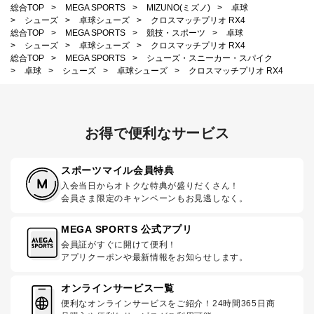
総合TOP
>
MEGA SPORTS
>
MIZUNO(ミズノ)
>
卓球
>
シューズ
>
卓球シューズ
>
クロスマッチプリオ RX4
総合TOP
>
MEGA SPORTS
>
競技・スポーツ
>
卓球
>
シューズ
>
卓球シューズ
>
クロスマッチプリオ RX4
総合TOP
>
MEGA SPORTS
>
シューズ・スニーカー・スパイク
>
卓球
>
シューズ
>
卓球シューズ
>
クロスマッチプリオ RX4
お得で便利なサービス
スポーツマイル会員特典
入会当日からオトクな特典が盛りだくさん！
会員さま限定のキャンペーンもお見逃しなく。
MEGA SPORTS 公式アプリ
会員証がすぐに開けて便利！
アプリクーポンや最新情報をお知らせします。
オンラインサービス一覧
便利なオンラインサービスをご紹介！24時間365日商