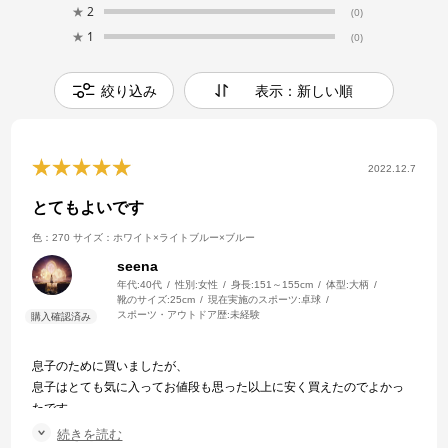
★
2
(0)
★
1
(0)
絞り込み
表示：新しい順
2022.12.7
とてもよいです
色：270
サイズ：ホワイト×ライトブルー×ブルー
seena
年代:
40代
性別:
女性
身長:
151～155cm
体型:
大柄
靴のサイズ:
25cm
現在実施のスポーツ:
卓球
スポーツ・アウトドア歴:
未経験
息子のために買いましたが、
息子はとても気に入ってお値段も思った以上に安く買えたのでよかっ
たです。
応対も早かったのでまたお願いしたいと思っています。
続きを読む