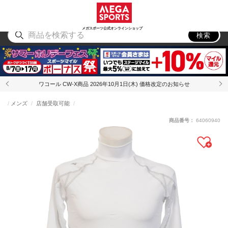
スポーツ
アウトドア
ブランド
アイテム
から探す
から探す
から探す
から探す
メガスポーツ公式オンラインショップ
検索
ワコール CW-X商品 2026年10月1日(木) 価格改定のお知らせ
メンズ
店舗受取可能
商品番号：
64060940