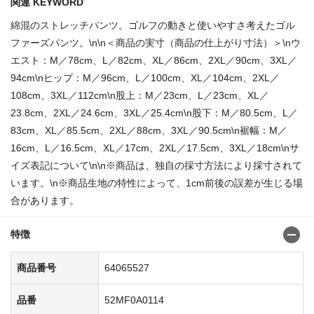
関連 KEYWORD
綿混のストレッチパンツ。ゴルフの動きと使いやすさ考えたゴル
ファーズパンツ。\n\n＜商品の実寸（商品の仕上がり寸法）＞\nウ
エスト：M／78cm、L／82cm、XL／86cm、2XL／90cm、3XL／
94cm\nヒップ：M／96cm、L／100cm、XL／104cm、2XL／
108cm、3XL／112cm\n股上：M／23cm、L／23cm、XL／
23.8cm、2XL／24.6cm、3XL／25.4cm\n股下：M／80.5cm、L／
83cm、XL／85.5cm、2XL／88cm、3XL／90.5cm\n裾幅：M／
16cm、L／16.5cm、XL／17cm、2XL／17.5cm、3XL／18cm\nサ
イズ表記について\n\n※商品は、独自の採寸方法により採寸されて
います。\n※商品生地の特性によって、1cm前後の誤差が生じる場
合があります。
特徴
商品番号
64065527
品番
52MF0A0114