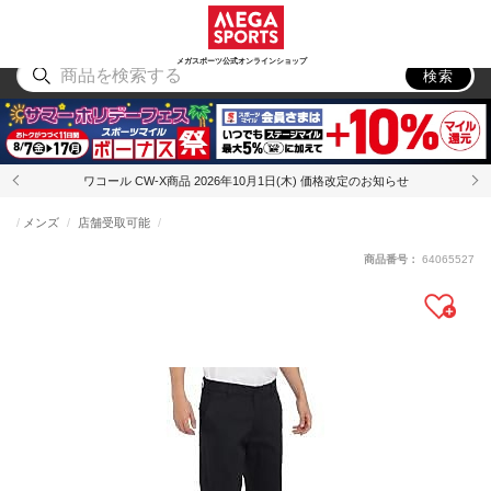
スポーツ
アウトドア
ブランド
アイテム
から探す
から探す
から探す
から探す
メガスポーツ公式オンラインショップ
検索
ワコール CW-X商品 2026年10月1日(木) 価格改定のお知らせ
メンズ
店舗受取可能
商品番号：
64065527