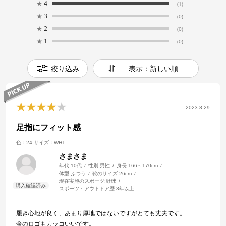
★
4
(1)
★
3
(0)
★
2
(0)
★
1
(0)
絞り込み
表示：新しい順
2023.8.29
足指にフィット感
色：24
サイズ：WHT
さまさま
年代:
10代
性別:
男性
身長:
166～170cm
体型:
ふつう
靴のサイズ:
26cm
現在実施のスポーツ:
野球
スポーツ・アウトドア歴:
3年以上
履き心地が良く、あまり厚地ではないですがとても丈夫です。
金のロゴもカッコいいです。