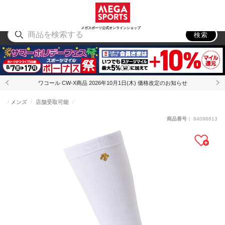
スポーツ
アウトドア
ブランド
アイテム
から探す
から探す
から探す
から探す
メガスポーツ公式オンラインショップ
検索
ワコール CW-X商品 2026年10月1日(木) 価格改定のお知らせ
メンズ
店舗受取可能
商品番号：
64096613