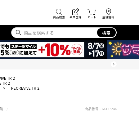
商品検索
会員登録
カート
店舗情報
検索
IVE TR 2
 TR 2
>
NEOREVIVE TR 2
能
商品番号：
64127244