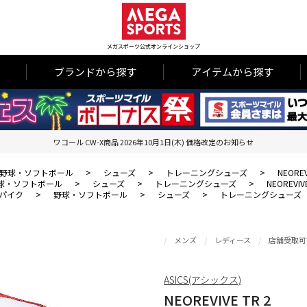
メガスポーツ公式オンラインショップ
ブランドから探す
アイテムから探す
ワコール CW-X商品 2026年10月1日(木) 価格改定のお知らせ
野球・ソフトボール
>
シューズ
>
トレーニングシューズ
>
NEOREV
球・ソフトボール
>
シューズ
>
トレーニングシューズ
>
NEOREVIVE
パイク
>
野球・ソフトボール
>
シューズ
>
トレーニングシューズ
メンズ
レディース
店舗受取可
ASICS(アシックス)
NEOREVIVE TR 2