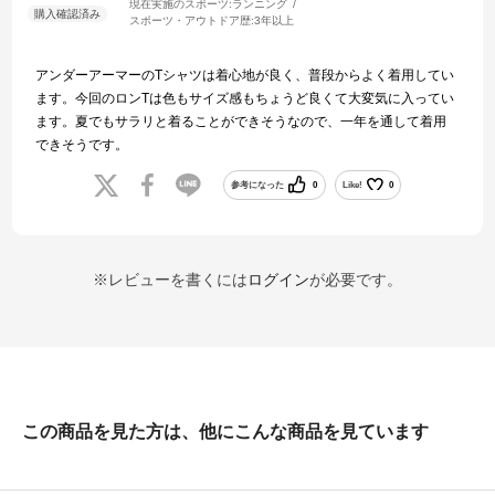
現在実施のスポーツ:
ランニング
スポーツ・アウトドア歴:
3年以上
アンダーアーマーのTシャツは着心地が良く、普段からよく着用してい
ます。今回のロンTは色もサイズ感もちょうど良くて大変気に入ってい
ます。夏でもサラリと着ることができそうなので、一年を通して着用
できそうです。
参考になった
0
Like!
0
※レビューを書くには
ログイン
が必要です。
この商品を見た方は、他にこんな商品を見ています