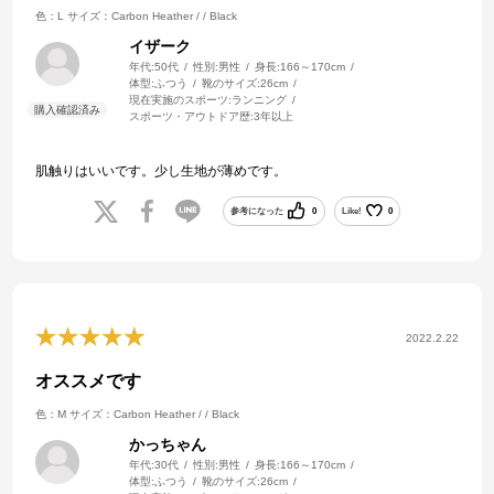
色：L
サイズ：Carbon Heather / / Black
イザーク
年代:
50代
性別:
男性
身長:
166～170cm
体型:
ふつう
靴のサイズ:
26cm
現在実施のスポーツ:
ランニング
スポーツ・アウトドア歴:
3年以上
肌触りはいいです。少し生地が薄めです。
参考になった
0
Like!
0
2022.2.22
オススメです
色：M
サイズ：Carbon Heather / / Black
かっちゃん
年代:
30代
性別:
男性
身長:
166～170cm
体型:
ふつう
靴のサイズ:
26cm