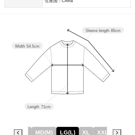
生産国：China
Sleeve length
85cm
Width
54.5cm
Length
71cm
SM(S)
MD(M)
LG(L)
XL
XXL
3XL