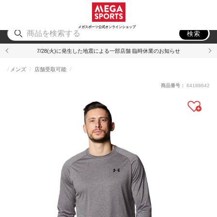
スポーツ
アウトドア
ブランド
アイテム
から探す
から探す
から探す
から探す
メガスポーツ公式オンラインショップ
検索
7/28(火)に発生した地震による一部店舗 臨時休業のお知らせ
メンズ
店舗受取可能
商品番号：
64188642