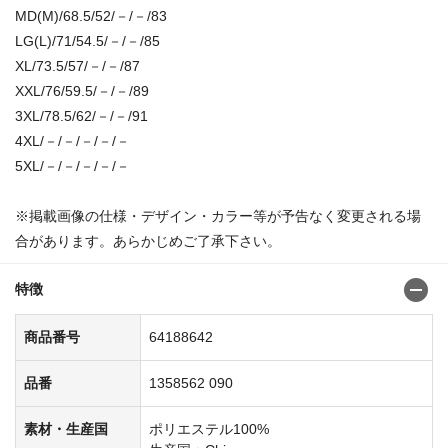
MD(M)/68.5/52/－/－/83
LG(L)/71/54.5/－/－/85
XL/73.5/57/－/－/87
XXL/76/59.5/－/－/89
3XL/78.5/62/－/－/91
4XL/－/－/－/－/－
5XL/－/－/－/－/－
※掲載画像の仕様・デザイン・カラー等が予告なく変更される場
合があります。あらかじめご了承下さい。
特徴
商品番号
64188642
品番
1358562 090
素材・生産国
ポリエステル100%