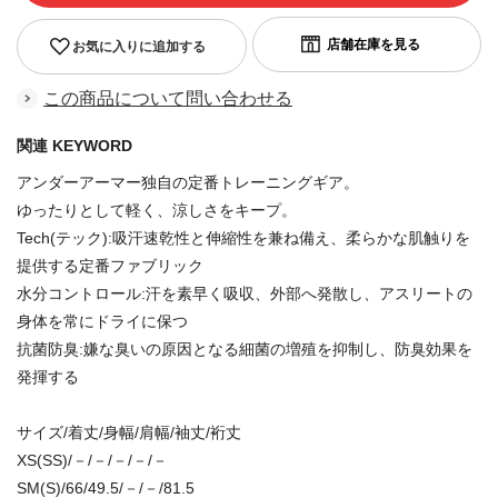
お気に入りに追加する
この商品について問い合わせる
関連 KEYWORD
アンダーアーマー独自の定番トレーニングギア。
ゆったりとして軽く、涼しさをキープ。
Tech(テック):吸汗速乾性と伸縮性を兼ね備え、柔らかな肌触りを
提供する定番ファブリック
水分コントロール:汗を素早く吸収、外部へ発散し、アスリートの
身体を常にドライに保つ
抗菌防臭:嫌な臭いの原因となる細菌の増殖を抑制し、防臭効果を
発揮する
サイズ/着丈/身幅/肩幅/袖丈/裄丈
XS(SS)/－/－/－/－/－
SM(S)/66/49.5/－/－/81.5