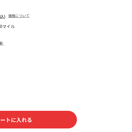
価格について
込)
50マイル
R.
カートに入れる