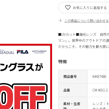
お気に入りに追加する
この商品について問い合わせる
■UVカット■偏光レンズ 自然
マン」。世界中のアウトドアの
だからこそ、その魅力を最大限
特徴
商品番号
64437486
品番
CM 4031-2
素材・生産
レンズ：ト
国
ケル合金