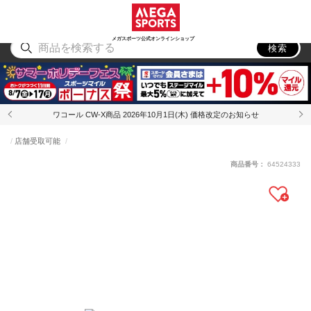
スポーツ
アウトドア
ブランド
アイテム
から探す
から探す
から探す
から探す
メガスポーツ公式オンラインショップ
検索
ワコール CW-X商品 2026年10月1日(木) 価格改定のお知らせ
店舗受取可能
商品番号：
64524333