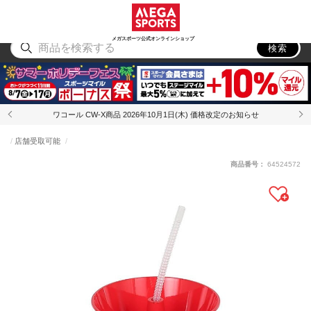
スポーツ
アウトドア
ブランド
アイテム
から探す
から探す
から探す
から探す
メガスポーツ公式オンラインショップ
検索
ワコール CW-X商品 2026年10月1日(木) 価格改定のお知らせ
店舗受取可能
商品番号：
64524572