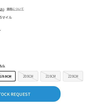
価格について
込)
65マイル
ー
ちら
19.0CM
20.0CM
21.0CM
22.0CM
TOCK REQUEST