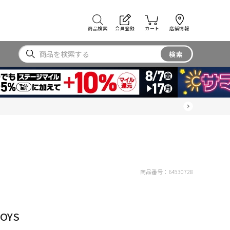
商品検索
会員登録
カート
店舗情報
検索
商品番号：
64530728
OYS