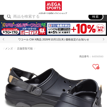
スポーツ
アウトドア
ブランド
アイテム
から探す
から探す
から探す
から探す
メガスポーツ公式オンラインショップ
検索
ワコール CW-X商品 2026年10月1日(木) 価格改定のお知らせ
メンズ
店舗受取可能
商品番号：
64550593