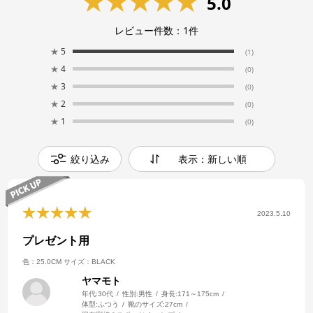
5.0
レビュー件数：
1
件
★
5
(1)
★
4
(0)
★
3
(0)
★
2
(0)
★
1
(0)
絞り込み
表示：新しい順
2023.5.10
プレゼント用
色：25.0CM
サイズ：BLACK
ヤマモト
年代:
30代
性別:
男性
身長:
171～175cm
体型:
ふつう
靴のサイズ:
27cm