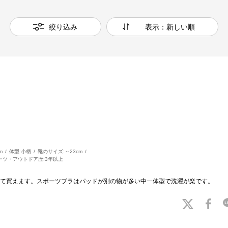
絞り込み
表示：新しい順
m
体型:
小柄
靴のサイズ:
～23cm
ーツ・アウトドア歴:
3年以上
て買えます。スポーツブラはパッドが別の物が多い中一体型で洗濯が楽です。