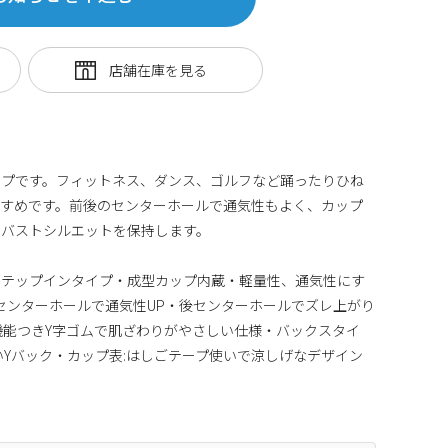
イプです。フィットネス、ダンス、ゴルフなど踊ったりひね
すすめです。前後のセンターホールで通気性もよく、カップ
りバストシルエットを保持します。
ステップインタイプ・成型カップ内蔵・軽量性、通気性にす
センターホールで通気性UP・後センターホールでズレ上がり
機能つきY字ゴムで肌ざわりがやさしい仕様・バックスタイ
いYバック・カップ表:はしごテープ使いで涼しげなデザイン