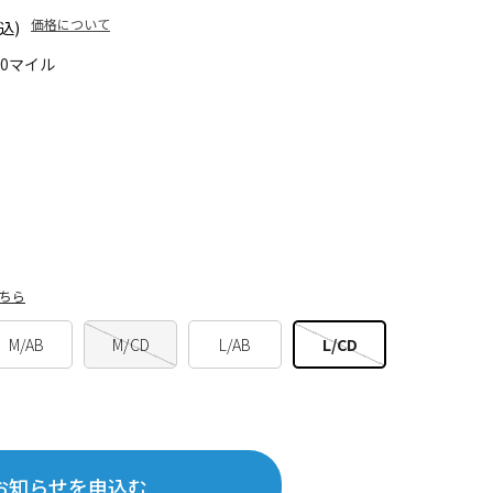
価格について
込)
20マイル
ちら
M/AB
M/CD
L/AB
L/CD
お知らせを申込む