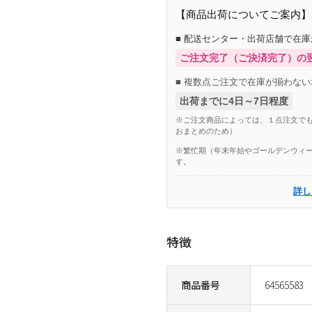
【商品出荷についてご案内】
■ 配送センター・出荷店舗で在
ご注文完了（ご決済完了）の
■ 複数点ご注文で在庫が揃わない
出荷までに4日～7日程度
※ご注文商品によっては、１点注文でも
おまとめのため）
※繁忙期（年末年始やゴールデンウィー
す。
詳し
特徴
商品番号
64565583