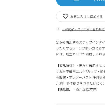
お気に入りに追加する
この商品について問い合わせる
足から着用するステップインタ
ったりするシーンが多い方にお
には、成型カップが内蔵してお
【商品特徴】・足から着用する
ぐれた不織布エルク?カップ・前
を軽減・アンダーバスト:汗消臭
ル:肩甲骨の動きをさまたげにく
【機能性】・吸汗速乾(本体)