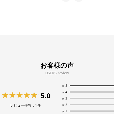
お客様の声
USER’S review
★
5
★
4
5.0
★
3
★
2
レビュー件数：
1
件
★
1