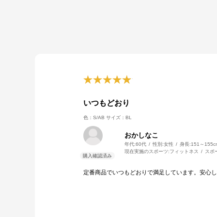
いつもどおり
色：S/AB
サイズ：BL
おかしなこ
年代:
60代
性別:
女性
身長:
151～155c
現在実施のスポーツ:
フィットネス
スポ
定番商品でいつもどおりで満足しています。安心し