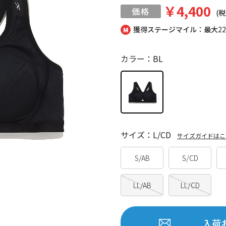
￥4,400
(税
獲得ステージマイル：最大
2
カラー：BL
サイズ：L/CD
サイズガイドはこ
S/AB
S/CD
LL/AB
LL/CD
入荷