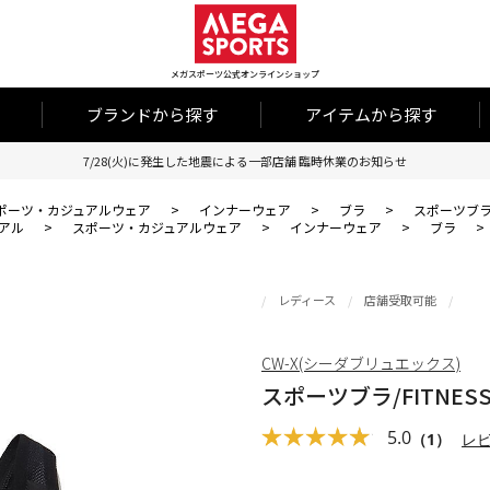
メガスポーツ公式オンラインショップ
ブランドから探す
アイテムから探す
7/28(火)に発生した地震による一部店舗 臨時休業のお知らせ
ポーツ・カジュアルウェア
>
インナーウェア
>
ブラ
>
スポーツブラ/F
アル
>
スポーツ・カジュアルウェア
>
インナーウェア
>
ブラ
>
レディース
店舗受取可能
CW-X(シーダブリュエックス)
スポーツブラ/FITNES
5.0
（1）
レ