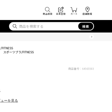
商品検索
会員登録
カート
店舗情報
検索
ITNESS
スポーツブラ/FITNESS
商品番号：
64565583
S
ビューを見る