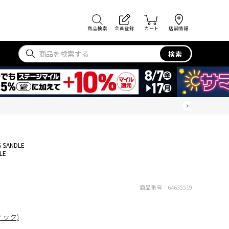
商品検索
会員登録
カート
店舗情報
検索
S SANDLE
LE
商品番号：
64635519
ィック)