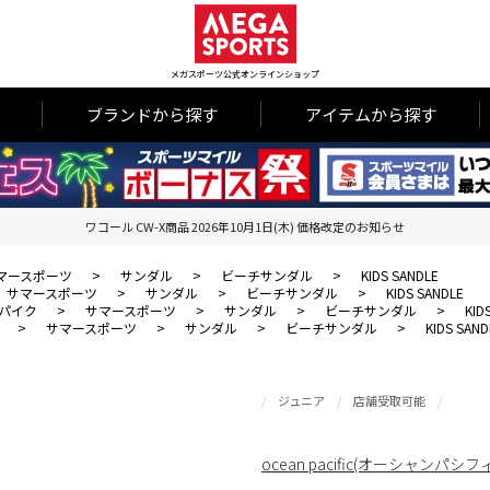
メガスポーツ公式オンラインショップ
ブランドから探す
アイテムから探す
ワコール CW-X商品 2026年10月1日(木) 価格改定のお知らせ
マースポーツ
>
サンダル
>
ビーチサンダル
>
KIDS SANDLE
サマースポーツ
>
サンダル
>
ビーチサンダル
>
KIDS SANDLE
パイク
>
サマースポーツ
>
サンダル
>
ビーチサンダル
>
KID
>
サマースポーツ
>
サンダル
>
ビーチサンダル
>
KIDS SAND
ジュニア
店舗受取可能
ocean pacific(オーシャンパシフ