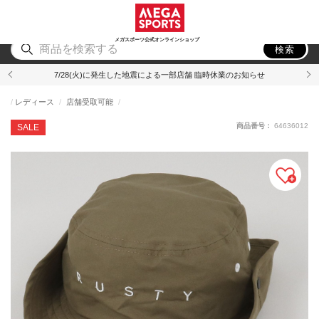
スポーツ
アウトドア
ブランド
アイテム
から探す
から探す
から探す
から探す
メガスポーツ公式オンラインショップ
検索
7/28(火)に発生した地震による一部店舗 臨時休業のお知らせ
レディース
店舗受取可能
商品番号：
64636012
SALE