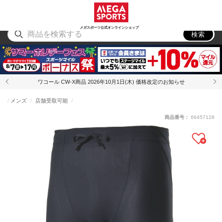
スポーツ
アウトドア
ブランド
アイテム
から探す
から探す
から探す
から探す
メガスポーツ公式オンラインショップ
検索
ワコール CW-X商品 2026年10月1日(木) 価格改定のお知らせ
メンズ
店舗受取可能
商品番号：
66457128