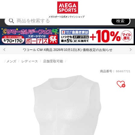
スポーツ
アウトドア
ブランド
アイテム
から探す
から探す
から探す
から探す
メガスポーツ公式オンラインショップ
検索
ワコール CW-X商品 2026年10月1日(木) 価格改定のお知らせ
メンズ
レディース
店舗受取可能
商品番号：
66467721