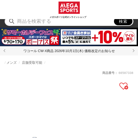
スポーツ
アウトドア
ブランド
アイテム
から探す
から探す
から探す
から探す
メガスポーツ公式オンラインショップ
検索
ワコール CW-X商品 2026年10月1日(木) 価格改定のお知らせ
メンズ
店舗受取可能
商品番号：
66587338