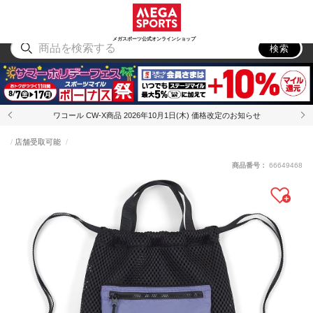
スポーツ
アウトドア
ブランド
アイテム
から探す
から探す
から探す
から探す
メガスポーツ公式オンラインショップ
検索
ワコール CW-X商品 2026年10月1日(木) 価格改定のお知らせ
店舗受取可能
商品番号：
66649468