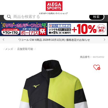
スポーツ
アウトドア
ブランド
アイテム
から探す
から探す
から探す
から探す
メガスポーツ公式オンラインショップ
検索
ワコール CW-X商品 2026年10月1日(木) 価格改定のお知らせ
メンズ
店舗受取可能
商品番号：
66704552