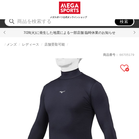
スポーツ
アウトドア
ブランド
アイテム
から探す
から探す
から探す
から探す
メガスポーツ公式オンラインショップ
検索
7/28(火)に発生した地震による一部店舗 臨時休業のお知らせ
メンズ
レディース
店舗受取可能
商品番号：
66705179