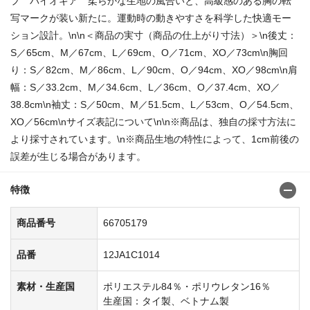
プ バイオギア 柔らかな生地の風合いと、高級感のある胸の転
写マークが装い新たに。運動時の動きやすさを科学した快適モー
ション設計。\n\n＜商品の実寸（商品の仕上がり寸法）＞\n後丈：
S／65cm、M／67cm、L／69cm、O／71cm、XO／73cm\n胸回
り：S／82cm、M／86cm、L／90cm、O／94cm、XO／98cm\n肩
幅：S／33.2cm、M／34.6cm、L／36cm、O／37.4cm、XO／
38.8cm\n袖丈：S／50cm、M／51.5cm、L／53cm、O／54.5cm、
XO／56cm\nサイズ表記について\n\n※商品は、独自の採寸方法に
より採寸されています。\n※商品生地の特性によって、1cm前後の
誤差が生じる場合があります。
特徴
商品番号
66705179
品番
12JA1C1014
素材・生産国
ポリエステル84％・ポリウレタン16％
生産国：タイ製、ベトナム製