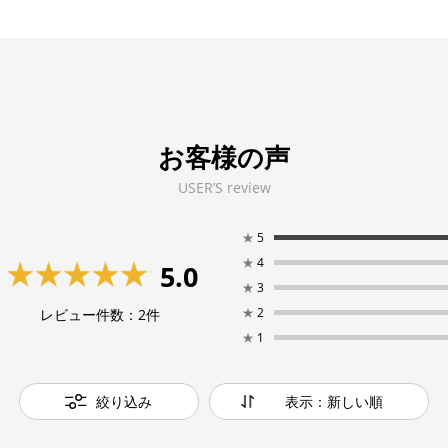
お客様の声
USER’S review
★
5
★
4
5.0
★
3
★
2
レビュー件数：
2
件
★
1
絞り込み
表示：新しい順