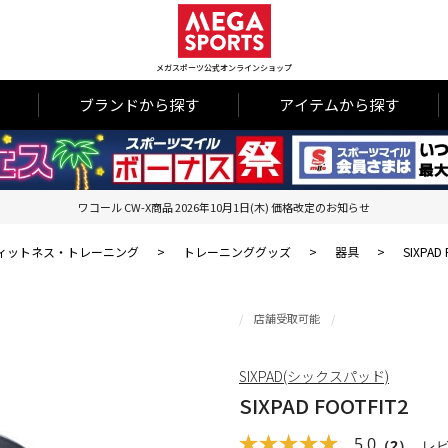
メガスポーツ公式オンラインショップ
ブランドから探す
アイテムから探す
ワコール CW-X商品 2026年10月1日(木) 価格改定のお知らせ
ィットネス・トレーニング
>
トレーニンググッズ
>
器具
>
SIXPAD 
店舗受取可能
SIXPAD(シックスパッド)
SIXPAD FOOTFIT2
5.0
（2）
レ