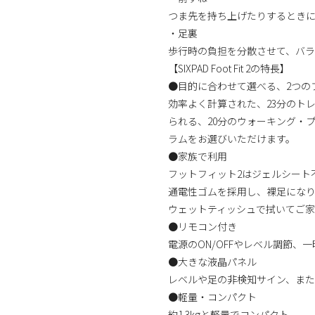
つま先を持ち上げたりするときに
・足裏
歩行時の負担を分散させて、バラ
【SIXPAD Foot Fit 2の特長】
●目的に合わせて選べる、2つの
効率よく計算された、23分のト
られる、20分のウォーキング・
ラムをお選びいただけます。
●家族で利用
フットフィット2はジェルシート
通電性ゴムを採用し、裸足にな
ウェットティッシュで拭いてご
●リモコン付き
電源のON/OFFやレベル調節、
●大きな液晶パネル
レベルや足の非検知サイン、ま
●軽量・コンパクト
約1.3kgと軽量でコンパクト。