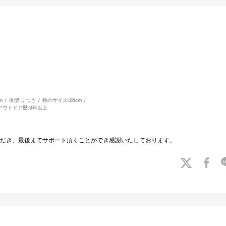
m
体型:
ふつう
靴のサイズ:
26cm
アウトドア歴:
3年以上
だき、最後までサポート頂くことができ感謝いたしております。