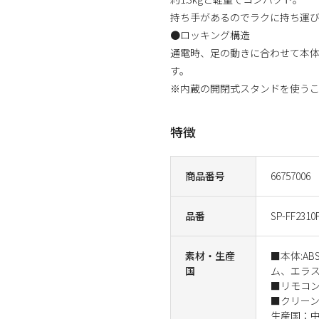
持ち手があるのでラクに持ち運
●ロッキング構造
通電時、足の動きに合わせて本
す。
※内蔵の開閉式スタンドを使う
特徴
商品番号
66757006
品番
SP-FF2310
素材・生産
■本体:A
国
ム、エラ
■リモコン
■クリーン
生産国：