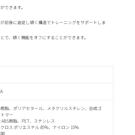
びができます。
体が前後に追従し傾く構造でトレーニングをサポートしま
ことで、傾く機能をオフにすることができます。
FA
BS樹脂、ポリアセタール、メタクリルスチレン、合成ゴ
ストマー
:ABS樹脂、PET、ステンレス
クロス:ポリエステル 85%、ナイロン 15%
中国