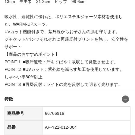
13cm モモ巾 31.3cm ヒップ 99.6cm
吸水性、速乾性に優れた、ポリエステルジャージ素材を使用し
た、WARM-UPスーツ。
UVカット機能付きで、紫外線からお子さんの肌を守ります。
ジャケット/パンツそれぞれに再帰反射プリントを施し、安全性を
サポート
【商品のおすすめポイント】
POINT１ ■吸汗速乾：汗をすばやく吸収して発散させます。
POINT２ ■UVカット：紫外線を減らす加工を使用しています。
しゃへい率80%以上
POINT３ ■再帰反射：ライトの光を反射して明るく光ります。
特徴
商品番号
66766916
品番
AF-Y21-012-004