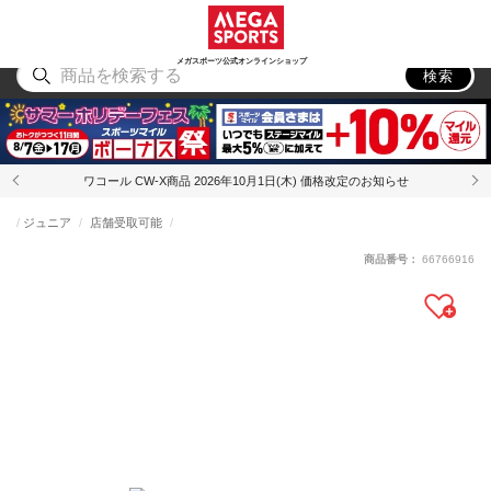
スポーツ
アウトドア
ブランド
アイテム
から探す
から探す
から探す
から探す
メガスポーツ公式オンラインショップ
検索
ワコール CW-X商品 2026年10月1日(木) 価格改定のお知らせ
ジュニア
店舗受取可能
商品番号：
66766916