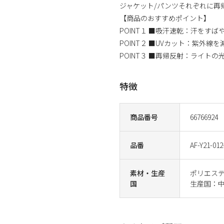
ジャケット/パンツそれぞれに再
【商品のおすすめポイント】
POINT１ ■吸汗速乾：汗をす
POINT２ ■UVカット：紫外
POINT３ ■再帰反射：ライト
特徴
商品番号
66766924
品番
AF-Y21-012
素材・生産
ポリエステ
国
生産国：