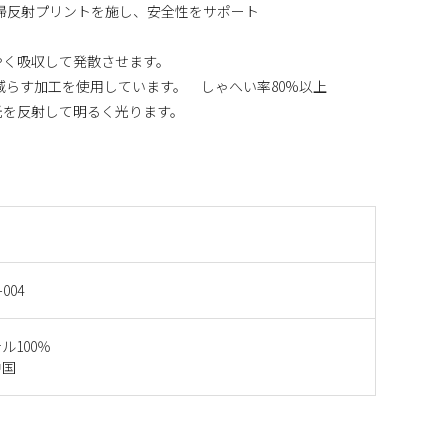
帰反射プリントを施し、安全性をサポート
ばやく吸収して発散させます。
線を減らす加工を使用しています。 しゃへい率80%以上
の光を反射して明るく光ります。
-004
ル100％
中国