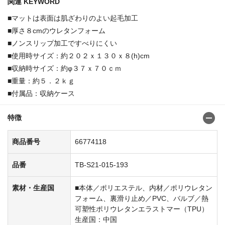
関連 KEYWORD
■マットは表面は肌ざわりのよい起毛加工
■厚さ８cmのウレタンフォーム
■ノンスリップ加工ですべりにくい
■使用時サイズ：約２０２ｘ１３０ｘ８(h)cm
■収納時サイズ：約φ３７ｘ７０ｃｍ
■重量：約５．２ｋｇ
■付属品：収納ケース
特徴
商品番号
66774118
品番
TB-S21-015-193
素材・生産国
■本体／ポリエステル、内材／ポリウレタン
フォーム、裏滑り止め／PVC、バルブ／熱
可塑性ポリウレタンエラストマー（TPU）
生産国：中国