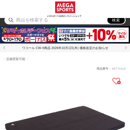
スポーツ
アウトドア
ブランド
アイテム
から探す
から探す
から探す
から探す
メガスポーツ公式オンラインショップ
検索
ワコール CW-X商品 2026年10月1日(木) 価格改定のお知らせ
店舗受取可能
商品番号：
66774118