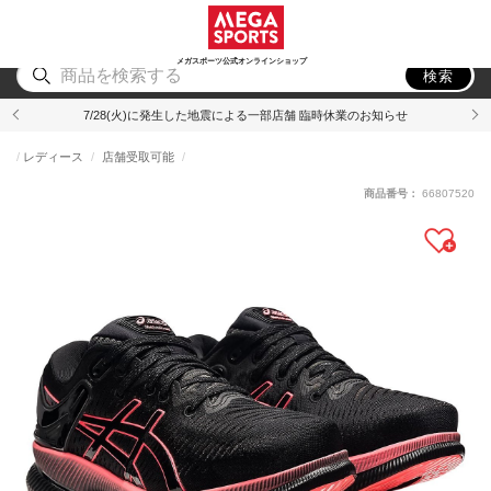
スポーツ
アウトドア
ブランド
アイテム
から探す
から探す
から探す
から探す
メガスポーツ公式オンラインショップ
検索
7/28(火)に発生した地震による一部店舗 臨時休業のお知らせ
レディース
店舗受取可能
商品番号：
66807520