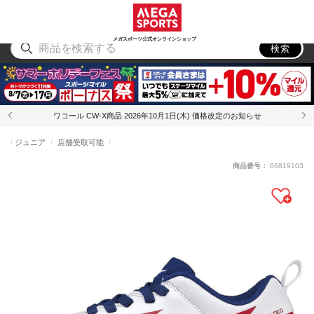
スポーツ
アウトドア
ブランド
アイテム
から探す
から探す
から探す
から探す
メガスポーツ公式オンラインショップ
検索
ワコール CW-X商品 2026年10月1日(木) 価格改定のお知らせ
ジュニア
店舗受取可能
商品番号：
66819103