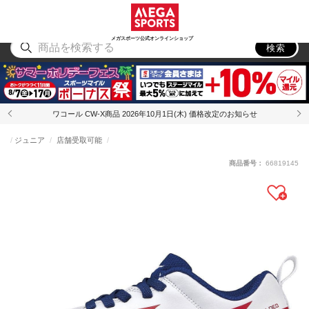
スポーツ
アウトドア
ブランド
アイテム
から探す
から探す
から探す
から探す
メガスポーツ公式オンラインショップ
検索
ワコール CW-X商品 2026年10月1日(木) 価格改定のお知らせ
ジュニア
店舗受取可能
商品番号：
66819145