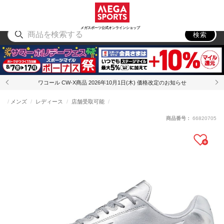
スポーツ
アウトドア
ブランド
アイテム
から探す
から探す
から探す
から探す
メガスポーツ公式オンラインショップ
検索
ワコール CW-X商品 2026年10月1日(木) 価格改定のお知らせ
メンズ
レディース
店舗受取可能
商品番号：
66820705