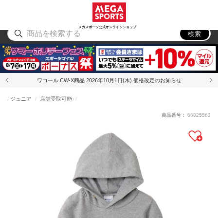
スポーツ
アウトドア
ブランド
アイテム
から探す
から探す
から探す
から探す
メガスポーツ公式オンラインショップ
検索
ワコール CW-X商品 2026年10月1日(木) 価格改定のお知らせ
ジュニア
店舗受取可能
商品番号：
66825563