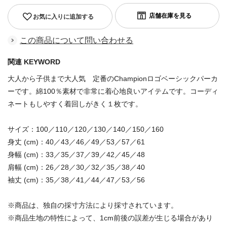
お気に入りに追加する
この商品について問い合わせる
関連 KEYWORD
大人から子供まで大人気 定番のChampionロゴベーシックパーカ
ーです。綿100％素材で非常に着心地良いアイテムです。コーディ
ネートもしやすく着回しがきく１枚です。
サイズ：100／110／120／130／140／150／160
身丈 (cm)：40／43／46／49／53／57／61
身幅 (cm)：33／35／37／39／42／45／48
肩幅 (cm)：26／28／30／32／35／38／40
袖丈 (cm)：35／38／41／44／47／53／56
※商品は、独自の採寸方法により採寸されています。
※商品生地の特性によって、1cm前後の誤差が生じる場合があり