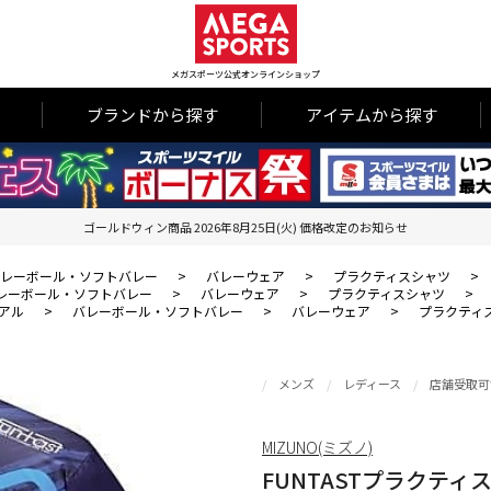
メガスポーツ公式オンラインショップ
ブランドから探す
アイテムから探す
ゴールドウィン商品 2026年8月25日(火) 価格改定のお知らせ
レーボール・ソフトバレー
>
バレーウェア
>
プラクティスシャツ
>
レーボール・ソフトバレー
>
バレーウェア
>
プラクティスシャツ
>
アル
>
バレーボール・ソフトバレー
>
バレーウェア
>
プラクティ
メンズ
レディース
店舗受取可
MIZUNO(ミズノ)
FUNTASTプラクティ