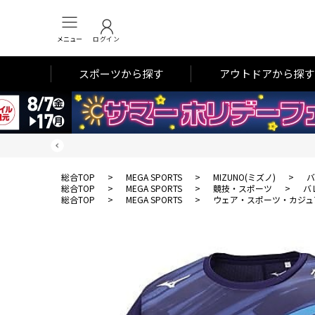
メニュー
ログイン
スポーツから探す
アウトドアから探す
総合TOP
>
MEGA SPORTS
>
MIZUNO(ミズノ)
>
バ
総合TOP
>
MEGA SPORTS
>
競技・スポーツ
>
バ
総合TOP
>
MEGA SPORTS
>
ウェア・スポーツ・カジュ