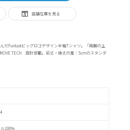
だFuntastビッグロゴデザイン半袖Tシャツ。「両腕の上
 MOVE TECH 設計搭載。前丈・後丈の差：5cmのスタンダ
4
ル100％