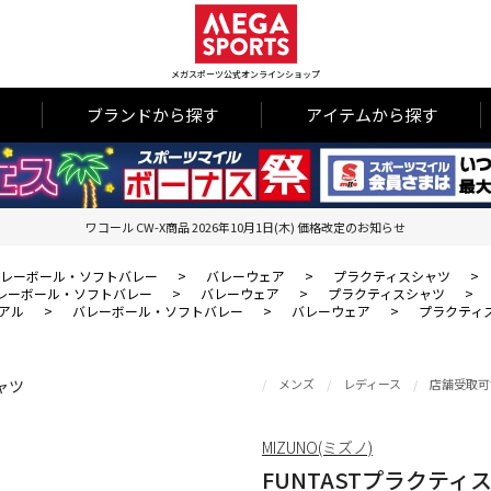
メガスポーツ公式オンラインショップ
ブランドから探す
アイテムから探す
ワコール CW-X商品 2026年10月1日(木) 価格改定のお知らせ
レーボール・ソフトバレー
>
バレーウェア
>
プラクティスシャツ
>
レーボール・ソフトバレー
>
バレーウェア
>
プラクティスシャツ
>
アル
>
バレーボール・ソフトバレー
>
バレーウェア
>
プラクティ
メンズ
レディース
店舗受取可
MIZUNO(ミズノ)
FUNTASTプラクティ