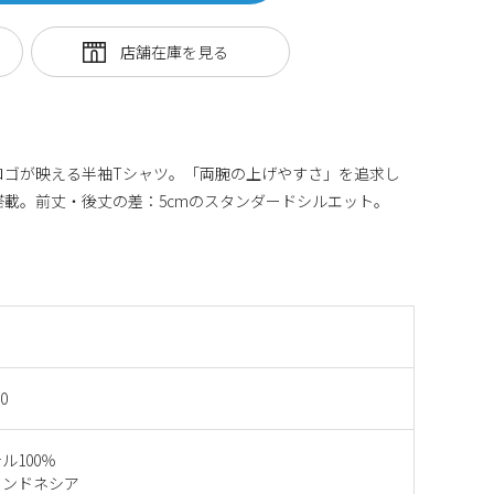
stロゴが映える半袖Tシャツ。「両腕の上げやすさ」を追求し
H 設計搭載。前丈・後丈の差：5cmのスタンダードシルエット。
0
ル100％
インドネシア