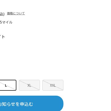
価格について
込)
35マイル
イト
L
XL
XXL
お知らせを申込む