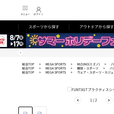
メニュー
ログイン
スポーツから探す
アウトドアから探す
総合TOP
>
MEGA SPORTS
>
MIZUNO(ミズノ)
>
バ
総合TOP
>
MEGA SPORTS
>
競技・スポーツ
>
バ
総合TOP
>
MEGA SPORTS
>
ウェア・スポーツ・カジュ
1 / 2