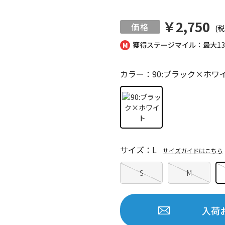
￥2,750
(税
獲得ステージマイル：最大
1
カラー：90:ブラック×ホワ
サイズ：L
サイズガイドはこちら
S
M
入荷