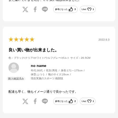
参考になった
3
Like!
1
2022.6.3
良い買い物が出来ました。
色：ブラック/クリア/ホワイト/ウルフグレー/ボルト
サイズ：26.5CM
no name
年代:
30代
性別:
男性
身長:
171～175cm
体型:
ふつう
靴のサイズ:
26cm
現在実施のスポーツ:
格闘技
配達も早く、物もイメージ通りで良かったです。
参考になった
2
Like!
1