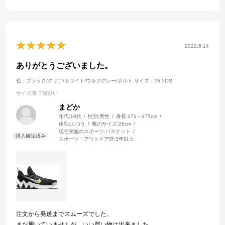
た。
自分用に、赤を買おうかと思いましたが
黒とは違い刺繍部分がバラになっていて
2022.6.14
黒のスニーカーのデザインのままが良かった…。
ありがとうございました。
色：ブラック/クリア/ホワイト/ウルフグレー/ボルト
サイズ：26.5CM
サイズ感
:丁度良い
まどか
年代:
10代
性別:
男性
身長:
171～175cm
体型:
ふつう
靴のサイズ:
26cm
現在実施のスポーツ:
バスケット
スポーツ・アウトドア歴:
3年以上
注文から発送までスムーズでした。
まだ履いていませんが、いい買い物は出来ました。