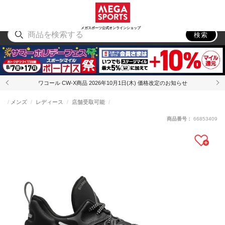
スポーツ
アウトドア
ブランド
アイテム
から探す
から探す
から探す
から探す
メガスポーツ公式オンラインショップ
検索
ワコール CW-X商品 2026年10月1日(木) 価格改定のお知らせ
メンズ
レディース
店舗受取可能
商品番号：
66853409