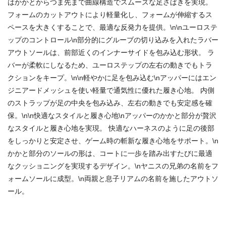
はかかとからつま先まで曲線構造でスムーズな足さばきを実現。
フォームのカットアウトにより軽量化し、フォームが伸縮するス
ペースを大きくすることで、最適な反発力を提供。\n\nユーロステ
ップのコントロール\n部分的にグルーブの切り込みを入れたラバー
アウトソールは、前部近くのインナーサイドを包み込む形状。 ラ
バーが柔軟にしなるため、ユーロステップの左右の動きでもトラ
クションをキープ。\n\n軽やかに足を包み込む\nアッパーにはエン
ジニアードメッシュを使い軽量で通気性に優れた履き心地。 内側
のストラップが足の中央を包み込み、左右の動きでも安定感を確
保。\n\n快適なスタイルと履き心地\nアッパーのかかと部分が贅沢
なスタイルと履き心地を実現。 快適なハーネスのように足の後部
をしっかりと安定させ、ゲーム時の斬新な履き心地をサポート。\n
かかと部分のソールの形は、コートに一歩を踏み出すたびに最適
なクッショニングを実現するデザイン。\nヤニスの兄弟の名前をフ
ォームソールに成型。\n両親と息子リアムの名前を施したアウトソ
ール。
商品番号：66853359