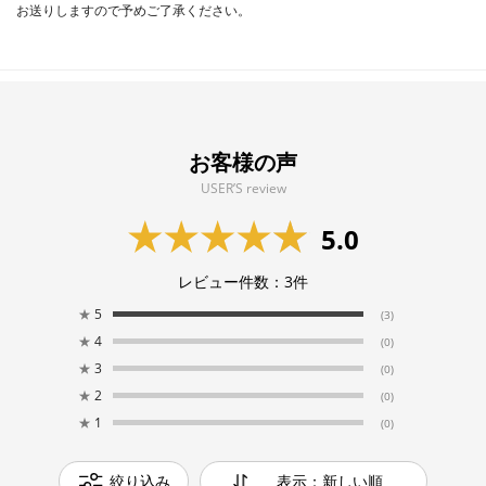
お送りしますので予めご了承ください。
お客様の声
USER’S review
5.0
レビュー件数：
3
件
★
5
(3)
★
4
(0)
★
3
(0)
★
2
(0)
★
1
(0)
絞り込み
表示：新しい順