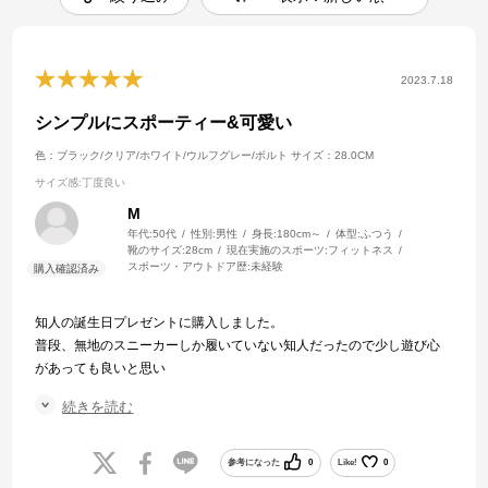
2023.7.18
シンプルにスポーティー&可愛い
色：ブラック/クリア/ホワイト/ウルフグレー/ボルト
サイズ：28.0CM
サイズ感
:丁度良い
M
年代:
50代
性別:
男性
身長:
180cm～
体型:
ふつう
靴のサイズ:
28cm
現在実施のスポーツ:
フィットネス
スポーツ・アウトドア歴:
未経験
知人の誕生日プレゼントに購入しました。
普段、無地のスニーカーしか履いていない知人だったので少し遊び心
があっても良いと思い
スポーティー過ぎず、
続きを読む
かわいいお洒落なデザインが気に入り
このスニーカーを選びました。
参考になった
0
Like!
0
知人も喜んでくれました！普段28㎝でサイズも問題ありませんでし