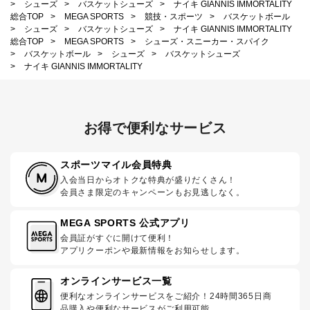
>
シューズ
>
バスケットシューズ
>
ナイキ GIANNIS IMMORTALITY
総合TOP
>
MEGA SPORTS
>
競技・スポーツ
>
バスケットボール
>
シューズ
>
バスケットシューズ
>
ナイキ GIANNIS IMMORTALITY
総合TOP
>
MEGA SPORTS
>
シューズ・スニーカー・スパイク
>
バスケットボール
>
シューズ
>
バスケットシューズ
>
ナイキ GIANNIS IMMORTALITY
お得で便利なサービス
スポーツマイル会員特典
入会当日からオトクな特典が盛りだくさん！
会員さま限定のキャンペーンもお見逃しなく。
MEGA SPORTS 公式アプリ
会員証がすぐに開けて便利！
アプリクーポンや最新情報をお知らせします。
オンラインサービス一覧
便利なオンラインサービスをご紹介！24時間365日商
品購入や便利なサービスがご利用可能。