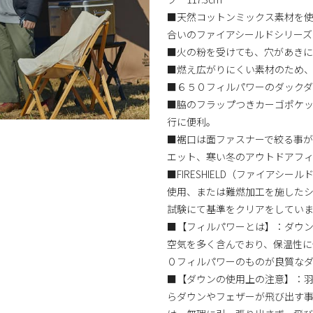
■天然コットンミックス素材を使
合いのファイアシールドシリーズ
■火の粉を受けても、穴があきに
■燃え広がりにくい素材のため
■６５０フィルパワーのダック
■脇のフラップつきカーゴポケ
行に便利。
■裾口は面ファスナーで絞る事
エット、寒い冬のアウトドアフ
■FIRESHIELD（ファイア
使用、または難燃加工を施した
試験にて基準をクリアをしてい
■【フィルパワーとは】：ダウ
空気を多く含んでおり、保温性に
０フィルパワーのものが良質な
■【ダウンの使用上の注意】：
らダウンやフェザーが飛び出す