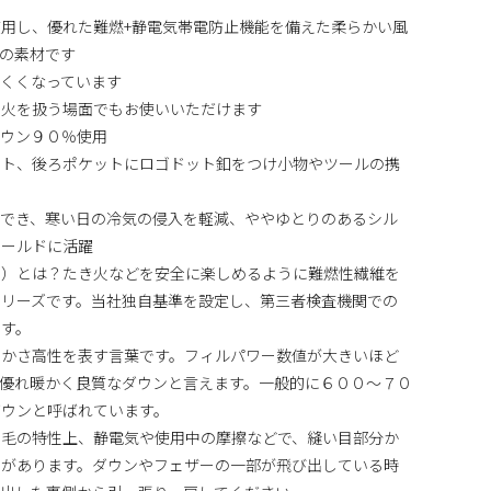
用し、優れた難燃+静電気帯電防止機能を備えた柔らかい風
の素材です
くくなっています
、火を扱う場面でもお使いいただけます
ダウン９０％使用
ット、後ろポケットにロゴドット釦をつけ小物やツールの携
ができ、寒い日の冷気の侵入を軽減、ややゆとりのあるシル
ィールドに活躍
シールド）とは？たき火などを安全に楽しめるように難燃性繊維を
シリーズです。当社独自基準を設定し、第三者検査機関での
ます。
ンかさ高性を表す言葉です。フィルパワー数値が大きいほど
優れ暖かく良質なダウンと言えます。一般的に６００～７０
ダウンと呼ばれています。
羽毛の特性上、静電気や使用中の摩擦などで、縫い目部分か
事があります。ダウンやフェザーの一部が飛び出している時