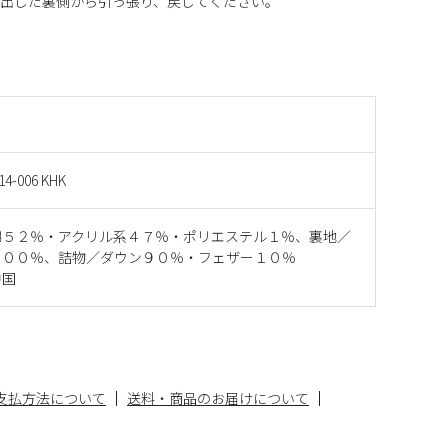
び出した裏側から引っ張り、戻してください。
14-006 KHK
綿５２％・アクリル系４７％・ポリエステル１％、裏地／
１００％、詰物／ダウン９０％・フェザー１０％
中国
支払方法について
送料・商品のお届けについて