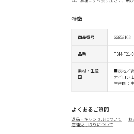
は、無理に引っ張り出さず、飛
特徴
商品番号
66858168
品番
TBM-F21-0
素材・生産
■表地／
国
ナイロン
生産国：
よくあるご質問
返品・キャンセルについて
お
店舗受け取りについて