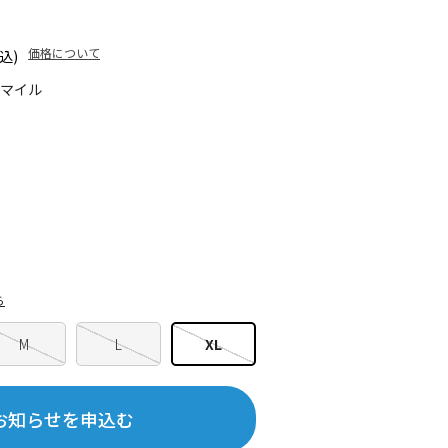
価格について
込)
0マイル
ら
M
L
XL
お知らせを申込む