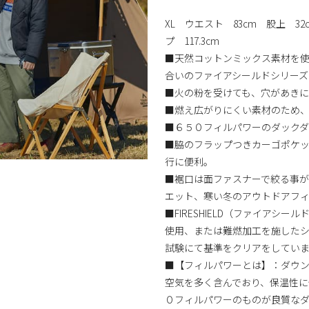
XL ウエスト 83cm 股上 32c
プ 117.3cm
■天然コットンミックス素材を使
合いのファイアシールドシリーズ
■火の粉を受けても、穴があきに
■燃え広がりにくい素材のため
■６５０フィルパワーのダック
■脇のフラップつきカーゴポケ
行に便利。
■裾口は面ファスナーで絞る事
エット、寒い冬のアウトドアフ
■FIRESHIELD（ファイア
使用、または難燃加工を施した
試験にて基準をクリアをしてい
■【フィルパワーとは】：ダウ
空気を多く含んでおり、保温性に
０フィルパワーのものが良質な