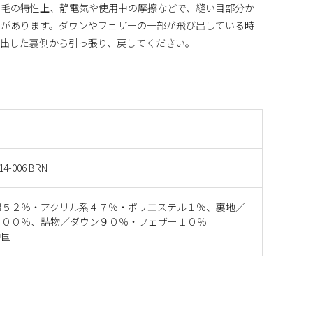
羽毛の特性上、静電気や使用中の摩擦などで、縫い目部分か
事があります。ダウンやフェザーの一部が飛び出している時
び出した裏側から引っ張り、戻してください。
14-006 BRN
綿５２％・アクリル系４７％・ポリエステル１％、裏地／
１００％、詰物／ダウン９０％・フェザー１０％
中国