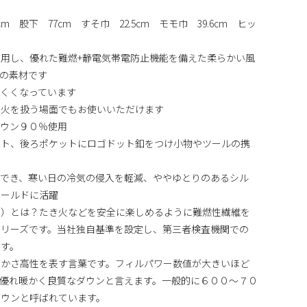
m 股下 77cm すそ巾 22.5cm モモ巾 39.6cm ヒッ
用し、優れた難燃+静電気帯電防止機能を備えた柔らかい風
の素材です
くくなっています
、火を扱う場面でもお使いいただけます
ダウン９０％使用
ット、後ろポケットにロゴドット釦をつけ小物やツールの携
ができ、寒い日の冷気の侵入を軽減、ややゆとりのあるシル
ィールドに活躍
シールド）とは？たき火などを安全に楽しめるように難燃性繊維を
シリーズです。当社独自基準を設定し、第三者検査機関での
ます。
ンかさ高性を表す言葉です。フィルパワー数値が大きいほど
優れ暖かく良質なダウンと言えます。一般的に６００～７０
ダウンと呼ばれています。