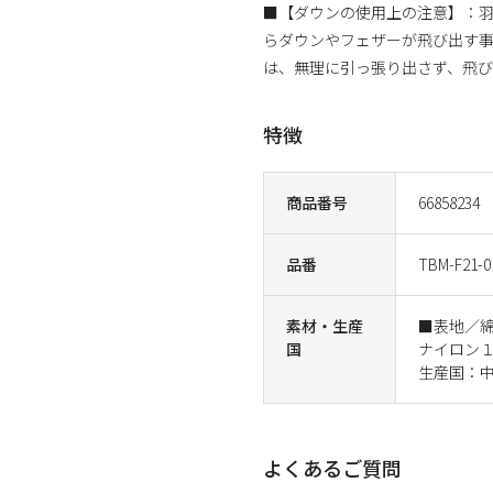
■【ダウンの使用上の注意】：
らダウンやフェザーが飛び出す
は、無理に引っ張り出さず、飛
特徴
商品番号
66858234
品番
TBM-F21-0
素材・生産
■表地／
国
ナイロン
生産国：
よくあるご質問