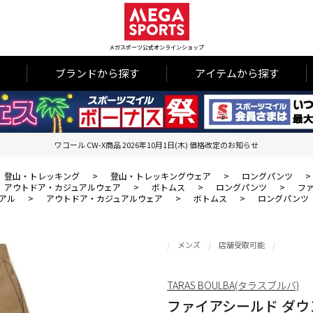
メガスポーツ公式オンラインショップ
ブランドから探す
アイテムから探す
ワコール CW-X商品 2026年10月1日(木) 価格改定のお知らせ
登山・トレッキング
>
登山・トレッキングウェア
>
ロングパンツ
>
アウトドア・カジュアルウェア
>
ボトムス
>
ロングパンツ
>
フ
アル
>
アウトドア・カジュアルウェア
>
ボトムス
>
ロングパンツ
メンズ
店舗受取可能
TARAS BOULBA(タラスブルバ)
ファイアシールド ダウ