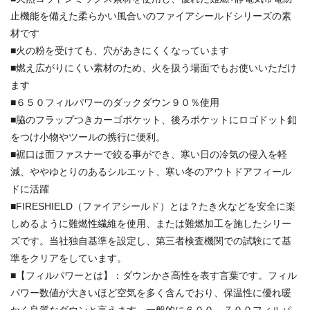
止機能を備えた柔らかい風合いのファイアシールドシリーズの素
材です
■火の粉を受けても、穴があきにくくなっています
■燃え広がりにくい素材のため、火を扱う場面でもお使いいただけ
ます
■６５０フィルパワーのダックダウン９０％使用
■脇のフラップつきカーゴポケット、後ろポケットにロゴドット釦
をつけ小物やツールの携行に便利。
■裾口は面ファスナーで絞る事ができ、寒い日の冷気の侵入を軽
減、ややゆとりのあるシルエット、寒い冬のアウトドアフィール
ドに活躍
■FIRESHIELD（ファイアシールド）とは？たき火などを安全に楽
しめるように難燃性繊維を使用、または難燃加工を施したシリー
ズです。当社独自基準を設定し、第三者検査機関での試験にて基
準をクリアをしています。
■【フィルパワーとは】：ダウンかさ高性を表す言葉です。フィル
パワー数値が大きいほど空気を多く含んでおり、保温性に優れ暖
かく良質なダウンと言えます。一般的に６００～７００フィルパ