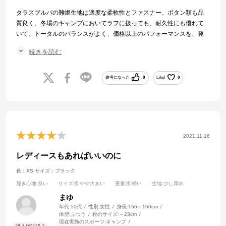
タラスブルバの難燃生地は適度な柔軟性とファスナー、ボタン類も品
質良く、冬場のキャンプにおいてラフに扱っても、耐久性にも優れて
いて、トータルのバランスがよく、価格以上のパフォーマンスを、発
揮してると感じます。
続きを読む
品番落ちが残念です。
参考になった
0
Like!
0
2021.11.16
レディースもあればいいのに
色：XS
サイズ：ブラック
履き心地
:良い
サイズ感
:やや大きい
重量感
:軽い
生地
:少し厚め
まゆ
年代:
50代
性別:
女性
身長:
156～160cm
体型:
ふつう
靴のサイズ:
～23cm
現在実施のスポーツ:
キャンプ