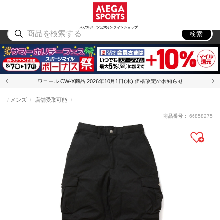
スポーツ
アウトドア
ブランド
アイテム
から探す
から探す
から探す
から探す
メガスポーツ公式オンラインショップ
検索
ワコール CW-X商品 2026年10月1日(木) 価格改定のお知らせ
メンズ
店舗受取可能
商品番号：
66858275