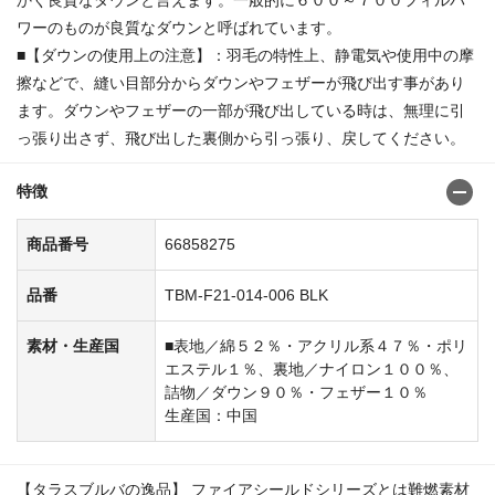
ワーのものが良質なダウンと呼ばれています。
■【ダウンの使用上の注意】：羽毛の特性上、静電気や使用中の摩
擦などで、縫い目部分からダウンやフェザーが飛び出す事があり
ます。ダウンやフェザーの一部が飛び出している時は、無理に引
っ張り出さず、飛び出した裏側から引っ張り、戻してください。
特徴
商品番号
66858275
品番
TBM-F21-014-006 BLK
素材・生産国
■表地／綿５２％・アクリル系４７％・ポリ
エステル１％、裏地／ナイロン１００％、
詰物／ダウン９０％・フェザー１０％
生産国：中国
【タラスブルバの逸品】 ファイアシールドシリーズとは難燃素材