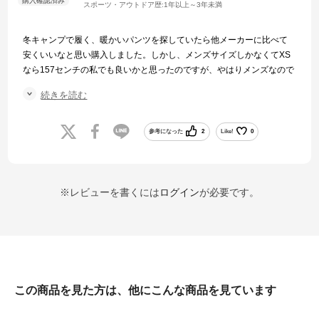
スポーツ・アウトドア歴:
1年以上～3年未満
冬キャンプで履く、暖かいパンツを探していたら他メーカーに比べて
安くいいなと思い購入しました。しかし、メンズサイズしかなくてXS
なら157センチの私でも良いかと思ったのですが、やはりメンズなので
腰回りは少しゆるいです。
続きを読む
あと、シルエットもダボついててゆったり履けるのはいいのですが、
見た目は太ってみえます。
参考になった
2
Like!
0
だけど、寒さには勝てないので、たくさん履こうと思います。
※レビューを書くには
ログイン
が必要です。
この商品を見た方は、他にこんな商品を見ています