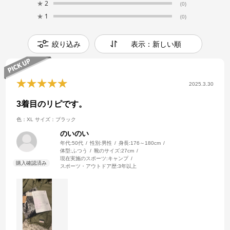
★
2
(0)
★
1
(0)
絞り込み
表示：新しい順
2025.3.30
3着目のリピです。
色：XL
サイズ：ブラック
のいのい
年代:
50代
性別:
男性
身長:
176～180cm
体型:
ふつう
靴のサイズ:
27cm
現在実施のスポーツ:
キャンプ
スポーツ・アウトドア歴:
3年以上