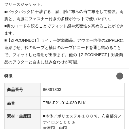
フリースジャケット。
■バックパックに干渉する、肩、肘に布帛の当て布をして補強。両
胸と、両脇にファスナー付きの多様ポケットで使いやすい。
■裾のコードを絞ることでフィット感や気密性を高めることができ
ます。
■【ZIPCONNECT】ライナー対象商品。アウター内側のZIPPERに
連結させ、衿のループと袖口のループにコードを通し留めること
で、フィットした着用が出来ます。他の【ZIPCONNECT】対象商
品のアウターと自由に組み合わせが可能。
特徴
商品番号
66861303
品番
TBM-F21-014-030 BLK
素材・生産国
■本体／ポリエステル１００％、布帛部分／
ナイロン１００％
生産国：中国