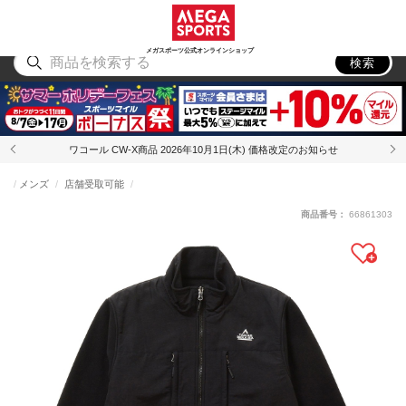
スポーツ
アウトドア
ブランド
アイテム
から探す
から探す
から探す
から探す
メガスポーツ公式オンラインショップ
検索
ワコール CW-X商品 2026年10月1日(木) 価格改定のお知らせ
メンズ
店舗受取可能
商品番号：
66861303