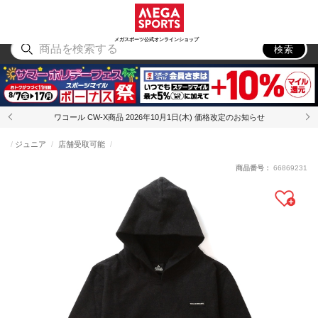
スポーツ
アウトドア
ブランド
アイテム
から探す
から探す
から探す
から探す
メガスポーツ公式オンラインショップ
検索
ワコール CW-X商品 2026年10月1日(木) 価格改定のお知らせ
ジュニア
店舗受取可能
商品番号：
66869231