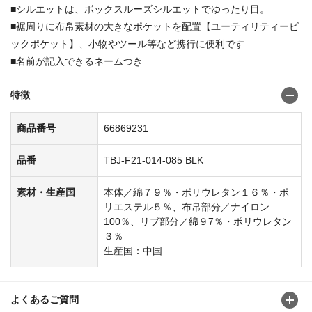
■シルエットは、ボックスルーズシルエットでゆったり目。
■裾周りに布帛素材の大きなポケットを配置【ユーティリティービ
ックポケット】、小物やツール等など携行に便利です
■名前が記入できるネームつき
特徴
商品番号
66869231
品番
TBJ-F21-014-085 BLK
素材・生産国
本体／綿７９％・ポリウレタン１６％・ポ
リエステル５％、布帛部分／ナイロン
100％、リブ部分／綿９7％・ポリウレタン
３％
生産国：中国
よくあるご質問