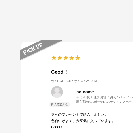
Good！
色：LIGHT GRY
サイズ：25.0CM
no name
年代:
40代
性別:
男性
身長:
171～175c
現在実施のスポーツ:
バスケット
スポー
妻へのプレゼントで購入しました。
色合いがよく、大変気に入っています。
Good！