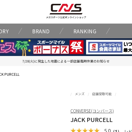
メガスポーツ公式オンラインショップ
ORY
BRAND
RANKING
7/28(火)に発生した地震による一部店舗 臨時休業のお知らせ
CK PURCELL
メンズ
店舗受取可能
CONVERSE(コンバース)
JACK PURCELL
5.0
（1）
レ