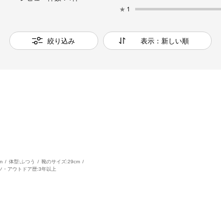
★
1
絞り込み
表示：新しい順
m
体型:
ふつう
靴のサイズ:
29cm
ツ・アウトドア歴:
3年以上