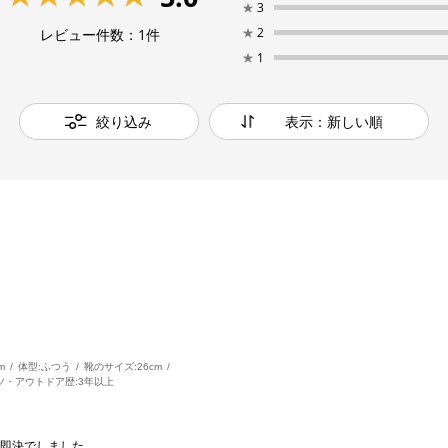
★
3
★
2
レビュー件数：
1
件
★
1
絞り込み
表示：新しい順
m
体型:
ふつう
靴のサイズ:
26cm
ツ・アウトドア歴:
3年以上
即決でしました。