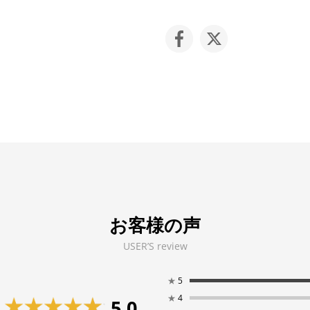
お客様の声
USER’S review
★
5
★
4
5.0