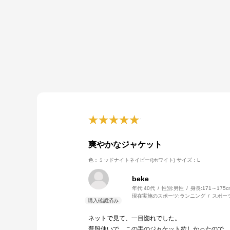
爽やかなジャケット
色：ミッドナイトネイビー/(ホワイト)
サイズ：L
beke
年代:
40代
性別:
男性
身長:
171～175c
現在実施のスポーツ:
ランニング
スポー
ネットで見て、一目惚れでした。
普段使いで、この手のジャケット欲しかったので、