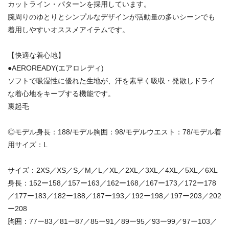
カットライン・パターンを採用しています。
腕周りのゆとりとシンプルなデザインが活動量の多いシーンでも
着用しやすいオススメアイテムです。
【快適な着心地】
●AEROREADY(エアロレディ)
ソフトで吸湿性に優れた生地が、汗を素早く吸収・発散しドライ
な着心地をキープする機能です。
裏起毛
◎モデル身長：188/モデル胸囲：98/モデルウエスト：78/モデル着
用サイズ：L
サイズ：2XS／XS／S／M／L／XL／2XL／3XL／4XL／5XL／6XL
身長：152ー158／157ー163／162ー168／167ー173／172ー178
／177ー183／182ー188／187ー193／192ー198／197ー203／202
ー208
胸囲：77ー83／81ー87／85ー91／89ー95／93ー99／97ー103／