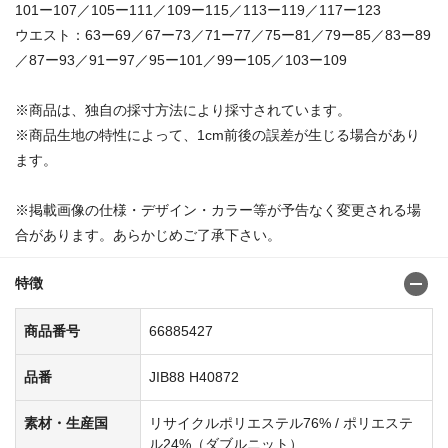
101ー107／105ー111／109ー115／113ー119／117ー123
ウエスト：63ー69／67ー73／71ー77／75ー81／79ー85／83ー89
／87ー93／91ー97／95ー101／99ー105／103ー109
※商品は、独自の採寸方法により採寸されています。
※商品生地の特性によって、1cm前後の誤差が生じる場合があり
ます。
※掲載画像の仕様・デザイン・カラー等が予告なく変更される場
合があります。あらかじめご了承下さい。
特徴
商品番号
66885427
品番
JIB88 H40872
素材・生産国
リサイクルポリエステル76% / ポリエステ
ル24%（ダブルニット）