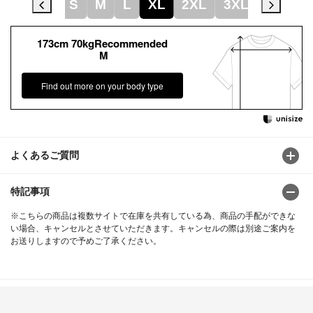
2XS
XS
S
M
L
XL
2XL
3XL
4XL
173cm 70kgRecommended
M
Find out more on your body type
よくあるご質問
特記事項
※こちらの商品は複数サイトで在庫を共有している為、商品の手配ができな
い場合、キャンセルとさせていただきます。キャンセルの際は別途ご案内を
お送りしますので予めご了承ください。