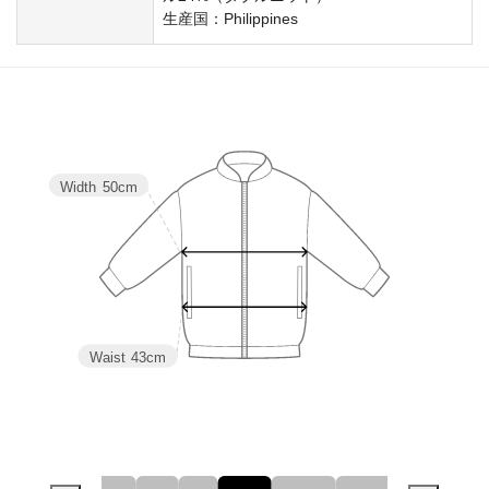
生産国：Philippines
Width
50cm
Waist
43cm