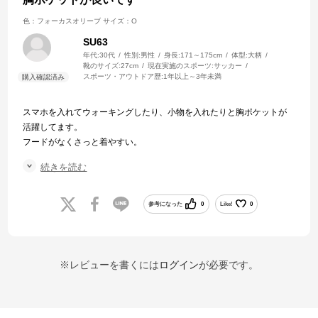
色：フォーカスオリーブ
サイズ：O
SU63
年代:
30代
性別:
男性
身長:
171～175cm
体型:
大柄
靴のサイズ:
27cm
現在実施のスポーツ:
サッカー
スポーツ・アウトドア歴:
1年以上～3年未満
スマホを入れてウォーキングしたり、小物を入れたりと胸ポケットが
活躍してます。
フードがなくさっと着やすい。
割とタイトな着心地ですが、2.3回着ると身体に馴染んできます。
続きを読む
ファスナーが少し開けにくい時がありますが、頻度は低いため満足し
てます。
参考になった
0
Like!
0
※レビューを書くには
ログイン
が必要です。