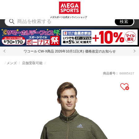
スポーツ
アウトドア
ブランド
アイテム
から探す
から探す
から探す
から探す
メガスポーツ公式オンラインショップ
検索
ワコール CW-X商品 2026年10月1日(木) 価格改定のお知らせ
メンズ
店舗受取可能
商品番号：
66885427