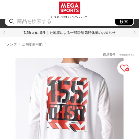
スポーツ
アウトドア
ブランド
アイテム
から探す
から探す
から探す
から探す
メガスポーツ公式オンラインショップ
検索
7/28(火)に発生した地震による一部店舗 臨時休業のお知らせ
メンズ
店舗受取可能
商品番号：
66899568