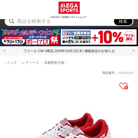
スポーツ
アウトドア
ブランド
アイテム
から探す
から探す
から探す
から探す
メガスポーツ公式オンラインショップ
検索
ワコール CW-X商品 2026年10月1日(木) 価格改定のお知らせ
メンズ
レディース
店舗受取可能
商品番号：
66942020