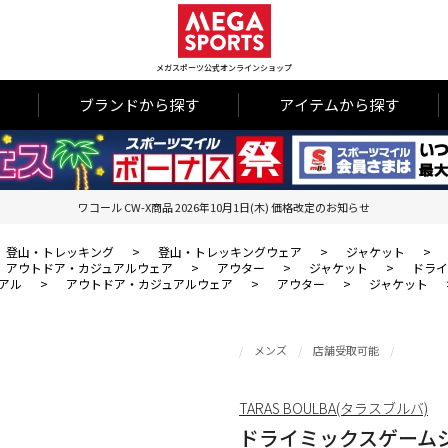
メガスポーツ公式オンラインショップ
ブランドから探す
アイテムから探す
ワコール CW-X商品 2026年10月1日(木) 価格改定のお知らせ
登山・トレッキング
>
登山・トレッキングウェア
>
ジャケット
>
アウトドア・カジュアルウェア
>
アウター
>
ジャケット
>
ドライ
アル
>
アウトドア・カジュアルウェア
>
アウター
>
ジャケット
メンズ
店舗受取可能
TARAS BOULBA(タラスブルバ)
ドライミックスゲーム